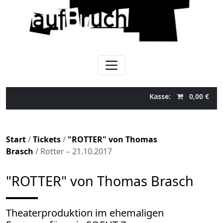
Zum Inhalt springen
Hauptnavigation
Kasse:
0,00
€
Start
/
Tickets
/
"ROTTER" von Thomas
Brasch
/ Rotter – 21.10.2017
"ROTTER" von Thomas Brasch
Theaterproduktion im ehemaligen